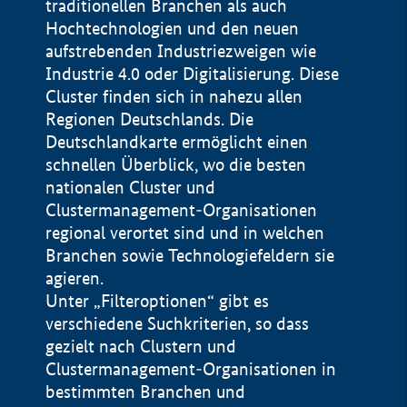
traditionellen Branchen als auch
Hochtechnologien und den neuen
aufstrebenden Industriezweigen wie
Industrie 4.0 oder Digitalisierung. Diese
Cluster finden sich in nahezu allen
Regionen Deutschlands. Die
Deutschlandkarte ermöglicht einen
schnellen Überblick, wo die besten
nationalen Cluster und
Clustermanagement-Organisationen
regional verortet sind und in welchen
+
Branchen sowie Technologiefeldern sie
agieren.
−
Unter „Filteroptionen“ gibt es
verschiedene Suchkriterien, so dass
gezielt nach Clustern und
Impressum
Clustermanagement-Organisationen in
Datenschutzerklärung
100 km
© Geobasis-DE / BKG 2015
bestimmten Branchen und
BMWE, 2026 ©