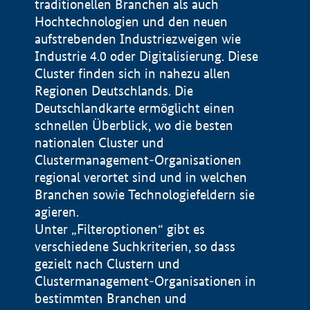
traditionellen Branchen als auch
Hochtechnologien und den neuen
aufstrebenden Industriezweigen wie
Industrie 4.0 oder Digitalisierung. Diese
Cluster finden sich in nahezu allen
Regionen Deutschlands. Die
Deutschlandkarte ermöglicht einen
schnellen Überblick, wo die besten
nationalen Cluster und
Clustermanagement-Organisationen
regional verortet sind und in welchen
+
Branchen sowie Technologiefeldern sie
agieren.
−
Unter „Filteroptionen“ gibt es
verschiedene Suchkriterien, so dass
gezielt nach Clustern und
Impressum
Clustermanagement-Organisationen in
Datenschutzerklärung
100 km
© Geobasis-DE / BKG 2015
bestimmten Branchen und
BMWE, 2026 ©