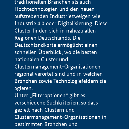
traditionellen Branchen als auch
Hochtechnologien und den neuen
aufstrebenden Industriezweigen wie
Industrie 4.0 oder Digitalisierung. Diese
Cluster finden sich in nahezu allen
Regionen Deutschlands. Die
Deutschlandkarte ermöglicht einen
schnellen Überblick, wo die besten
nationalen Cluster und
Clustermanagement-Organisationen
regional verortet sind und in welchen
+
Branchen sowie Technologiefeldern sie
agieren.
−
Unter „Filteroptionen“ gibt es
verschiedene Suchkriterien, so dass
gezielt nach Clustern und
Impressum
Clustermanagement-Organisationen in
Datenschutzerklärung
100 km
© Geobasis-DE / BKG 2015
bestimmten Branchen und
BMWE, 2026 ©