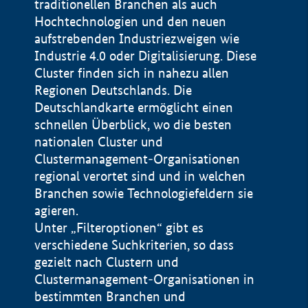
traditionellen Branchen als auch
Hochtechnologien und den neuen
aufstrebenden Industriezweigen wie
Industrie 4.0 oder Digitalisierung. Diese
Cluster finden sich in nahezu allen
Regionen Deutschlands. Die
Deutschlandkarte ermöglicht einen
schnellen Überblick, wo die besten
nationalen Cluster und
Clustermanagement-Organisationen
regional verortet sind und in welchen
+
Branchen sowie Technologiefeldern sie
agieren.
−
Unter „Filteroptionen“ gibt es
verschiedene Suchkriterien, so dass
gezielt nach Clustern und
Impressum
Clustermanagement-Organisationen in
Datenschutzerklärung
100 km
© Geobasis-DE / BKG 2015
bestimmten Branchen und
BMWE, 2026 ©