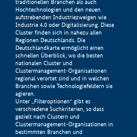
traditionellen Branchen als auch
Hochtechnologien und den neuen
aufstrebenden Industriezweigen wie
Industrie 4.0 oder Digitalisierung. Diese
Cluster finden sich in nahezu allen
Regionen Deutschlands. Die
Deutschlandkarte ermöglicht einen
schnellen Überblick, wo die besten
nationalen Cluster und
Clustermanagement-Organisationen
regional verortet sind und in welchen
+
Branchen sowie Technologiefeldern sie
agieren.
−
Unter „Filteroptionen“ gibt es
verschiedene Suchkriterien, so dass
gezielt nach Clustern und
Impressum
Clustermanagement-Organisationen in
Datenschutzerklärung
100 km
© Geobasis-DE / BKG 2015
bestimmten Branchen und
BMWE, 2026 ©