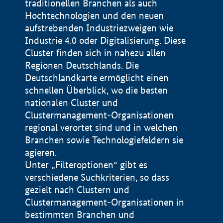
traditionellen Branchen als auch
Hochtechnologien und den neuen
aufstrebenden Industriezweigen wie
Industrie 4.0 oder Digitalisierung. Diese
Cluster finden sich in nahezu allen
Regionen Deutschlands. Die
Deutschlandkarte ermöglicht einen
schnellen Überblick, wo die besten
nationalen Cluster und
Clustermanagement-Organisationen
regional verortet sind und in welchen
+
Branchen sowie Technologiefeldern sie
agieren.
−
Unter „Filteroptionen“ gibt es
verschiedene Suchkriterien, so dass
gezielt nach Clustern und
Impressum
Clustermanagement-Organisationen in
Datenschutzerklärung
100 km
© Geobasis-DE / BKG 2015
bestimmten Branchen und
BMWE, 2026 ©