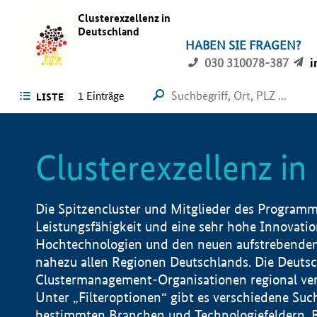
Clusterexzellenz in
Deutschland
HABEN SIE FRAGEN?
030 310078-387
i
1
Einträge
LISTE
Clusterexzellenz i
Die Spitzencluster und Mitglieder des Programms
Leistungsfähigkeit und eine sehr hohe Innovation
Hochtechnologien und den neuen aufstrebenden In
nahezu allen Regionen Deutschlands. Die Deutsc
Clustermanagement-Organisationen regional vero
Unter „Filteroptionen“ gibt es verschiedene Suc
bestimmten Branchen und Technologiefeldern, 