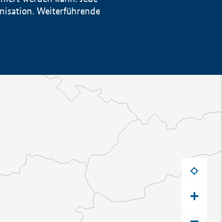
anisation. Weiterführende
+
−