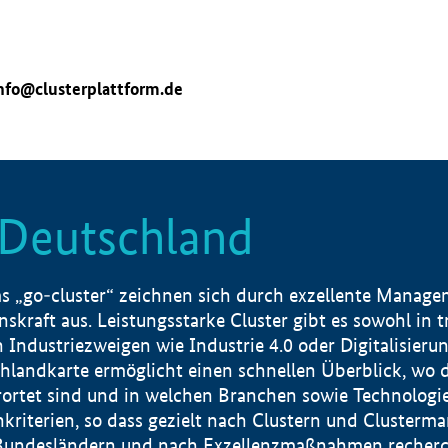
nfo@clusterplattform.de
n Deutschland
 „go-cluster“ zeichnen sich durch exzellente Manageme
skraft aus. Leistungsstarke Cluster gibt es sowohl in 
dustriezweigen wie Industrie 4.0 oder Digitalisierung
hlandkarte ermöglicht einen schnellen Überblick, wo d
rtet sind und in welchen Branchen sowie Technologief
hkriterien, so dass gezielt nach Clustern und Cluster
Bundesländern und nach Exzellenzmaßnahmen recherch