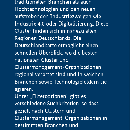
traditionellen Branchen als auch
Hochtechnologien und den neuen
aufstrebenden Industriezweigen wie
Industrie 4.0 oder Digitalisierung. Diese
Cluster finden sich in nahezu allen
Regionen Deutschlands. Die
Deutschlandkarte ermöglicht einen
schnellen Überblick, wo die besten
nationalen Cluster und
Clustermanagement-Organisationen
regional verortet sind und in welchen
+
Branchen sowie Technologiefeldern sie
agieren.
−
Unter „Filteroptionen“ gibt es
verschiedene Suchkriterien, so dass
gezielt nach Clustern und
Impressum
Clustermanagement-Organisationen in
Datenschutzerklärung
100 km
© Geobasis-DE / BKG 2015
bestimmten Branchen und
BMWE, 2026 ©