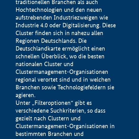
traditionellen Branchen als auch
Hochtechnologien und den neuen
aufstrebenden Industriezweigen wie
Industrie 4.0 oder Digitalisierung. Diese
Cluster finden sich in nahezu allen
Regionen Deutschlands. Die
Deutschlandkarte ermöglicht einen
schnellen Überblick, wo die besten
nationalen Cluster und
Clustermanagement-Organisationen
regional verortet sind und in welchen
+
Branchen sowie Technologiefeldern sie
agieren.
−
Unter „Filteroptionen“ gibt es
verschiedene Suchkriterien, so dass
gezielt nach Clustern und
Impressum
Clustermanagement-Organisationen in
Datenschutzerklärung
100 km
© Geobasis-DE / BKG 2015
bestimmten Branchen und
BMWE, 2026 ©