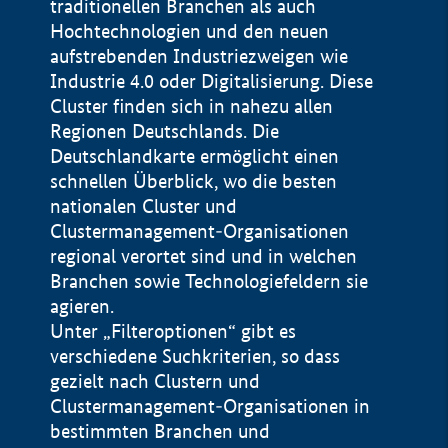
traditionellen Branchen als auch
Hochtechnologien und den neuen
aufstrebenden Industriezweigen wie
Industrie 4.0 oder Digitalisierung. Diese
Cluster finden sich in nahezu allen
Regionen Deutschlands. Die
Deutschlandkarte ermöglicht einen
schnellen Überblick, wo die besten
nationalen Cluster und
Clustermanagement-Organisationen
regional verortet sind und in welchen
+
Branchen sowie Technologiefeldern sie
agieren.
−
Unter „Filteroptionen“ gibt es
verschiedene Suchkriterien, so dass
gezielt nach Clustern und
Impressum
Clustermanagement-Organisationen in
Datenschutzerklärung
100 km
© Geobasis-DE / BKG 2015
bestimmten Branchen und
BMWE, 2026 ©