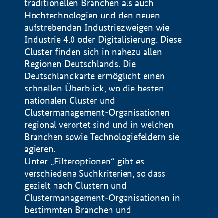
traditionellen Branchen als auch
Hochtechnologien und den neuen
aufstrebenden Industriezweigen wie
Industrie 4.0 oder Digitalisierung. Diese
Cluster finden sich in nahezu allen
Regionen Deutschlands. Die
Deutschlandkarte ermöglicht einen
schnellen Überblick, wo die besten
nationalen Cluster und
Clustermanagement-Organisationen
regional verortet sind und in welchen
+
Branchen sowie Technologiefeldern sie
agieren.
−
Unter „Filteroptionen“ gibt es
verschiedene Suchkriterien, so dass
gezielt nach Clustern und
Impressum
Clustermanagement-Organisationen in
Datenschutzerklärung
100 km
© Geobasis-DE / BKG 2015
bestimmten Branchen und
BMWE, 2026 ©