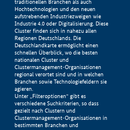
traditionellen Branchen als auch
Hochtechnologien und den neuen
aufstrebenden Industriezweigen wie
Industrie 4.0 oder Digitalisierung. Diese
Cluster finden sich in nahezu allen
Regionen Deutschlands. Die
Deutschlandkarte ermöglicht einen
schnellen Überblick, wo die besten
nationalen Cluster und
Clustermanagement-Organisationen
regional verortet sind und in welchen
+
Branchen sowie Technologiefeldern sie
agieren.
−
Unter „Filteroptionen“ gibt es
verschiedene Suchkriterien, so dass
gezielt nach Clustern und
Impressum
Clustermanagement-Organisationen in
Datenschutzerklärung
100 km
© Geobasis-DE / BKG 2015
bestimmten Branchen und
BMWE, 2026 ©