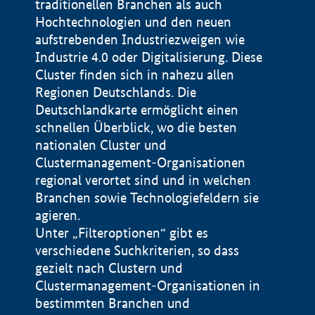
traditionellen Branchen als auch
Hochtechnologien und den neuen
aufstrebenden Industriezweigen wie
Industrie 4.0 oder Digitalisierung. Diese
Cluster finden sich in nahezu allen
Regionen Deutschlands. Die
Deutschlandkarte ermöglicht einen
schnellen Überblick, wo die besten
nationalen Cluster und
Clustermanagement-Organisationen
regional verortet sind und in welchen
+
Branchen sowie Technologiefeldern sie
agieren.
−
Unter „Filteroptionen“ gibt es
verschiedene Suchkriterien, so dass
gezielt nach Clustern und
Impressum
Clustermanagement-Organisationen in
Datenschutzerklärung
100 km
© Geobasis-DE / BKG 2015
bestimmten Branchen und
BMWE, 2026 ©