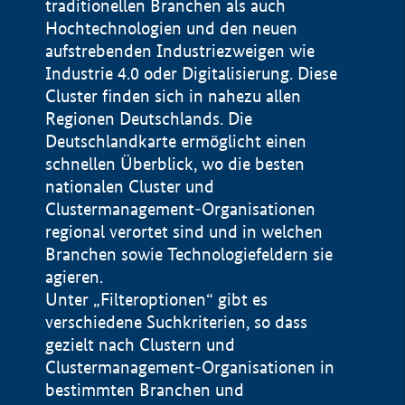
traditionellen Branchen als auch
Hochtechnologien und den neuen
aufstrebenden Industriezweigen wie
Industrie 4.0 oder Digitalisierung. Diese
Cluster finden sich in nahezu allen
Regionen Deutschlands. Die
Deutschlandkarte ermöglicht einen
schnellen Überblick, wo die besten
nationalen Cluster und
Clustermanagement-Organisationen
regional verortet sind und in welchen
+
Branchen sowie Technologiefeldern sie
agieren.
−
Unter „Filteroptionen“ gibt es
verschiedene Suchkriterien, so dass
gezielt nach Clustern und
Impressum
Clustermanagement-Organisationen in
Datenschutzerklärung
100 km
© Geobasis-DE / BKG 2015
bestimmten Branchen und
BMWE, 2026 ©