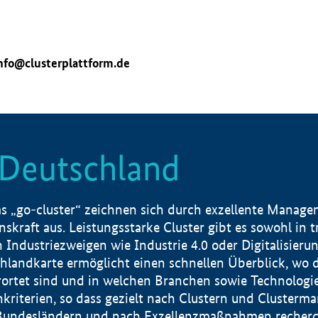
nfo@clusterplattform.de
n Deutschland
 „go-cluster“ zeichnen sich durch exzellente Manageme
skraft aus. Leistungsstarke Cluster gibt es sowohl in 
dustriezweigen wie Industrie 4.0 oder Digitalisierung
hlandkarte ermöglicht einen schnellen Überblick, wo d
rtet sind und in welchen Branchen sowie Technologief
hkriterien, so dass gezielt nach Clustern und Cluster
Bundesländern und nach Exzellenzmaßnahmen recherch