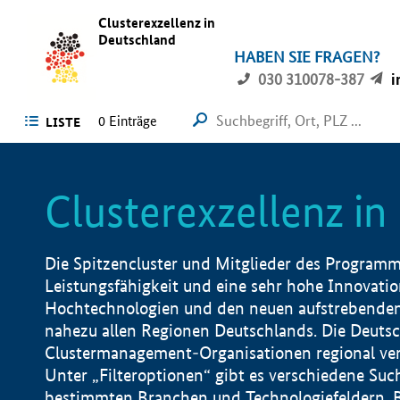
Clusterexzellenz in
Deutschland
HABEN SIE FRAGEN?
030 310078-387
i
0
Einträge
LISTE
Clusterexzellenz i
Die Spitzencluster und Mitglieder des Programms
Leistungsfähigkeit und eine sehr hohe Innovation
Hochtechnologien und den neuen aufstrebenden In
nahezu allen Regionen Deutschlands. Die Deutsc
Clustermanagement-Organisationen regional vero
Unter „Filteroptionen“ gibt es verschiedene Suc
bestimmten Branchen und Technologiefeldern, 