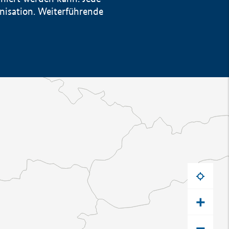
anisation. Weiterführende
+
−