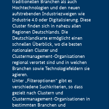
traditionellen Branchen als auch
Hochtechnologien und den neuen
aufstrebenden Industriezweigen wie
Industrie 4.0 oder Digitalisierung. Diese
Cluster finden sich in nahezu allen
Regionen Deutschlands. Die
Deutschlandkarte ermöglicht einen
schnellen Überblick, wo die besten
nationalen Cluster und
Clustermanagement-Organisationen
regional verortet sind und in welchen
+
Branchen sowie Technologiefeldern sie
agieren.
−
Unter „Filteroptionen“ gibt es
verschiedene Suchkriterien, so dass
gezielt nach Clustern und
Impressum
Clustermanagement-Organisationen in
Datenschutzerklärung
100 km
© Geobasis-DE / BKG 2015
bestimmten Branchen und
BMWE, 2026 ©