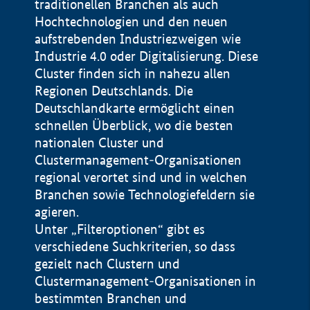
traditionellen Branchen als auch
Hochtechnologien und den neuen
aufstrebenden Industriezweigen wie
Industrie 4.0 oder Digitalisierung. Diese
Cluster finden sich in nahezu allen
Regionen Deutschlands. Die
Deutschlandkarte ermöglicht einen
schnellen Überblick, wo die besten
nationalen Cluster und
Clustermanagement-Organisationen
regional verortet sind und in welchen
+
Branchen sowie Technologiefeldern sie
agieren.
−
Unter „Filteroptionen“ gibt es
verschiedene Suchkriterien, so dass
gezielt nach Clustern und
Impressum
Clustermanagement-Organisationen in
Datenschutzerklärung
100 km
© Geobasis-DE / BKG 2015
bestimmten Branchen und
BMWE, 2026 ©