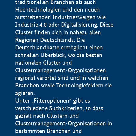
traditionellen Branchen als auch
Hochtechnologien und den neuen
aufstrebenden Industriezweigen wie
Industrie 4.0 oder Digitalisierung. Diese
Cluster finden sich in nahezu allen
Regionen Deutschlands. Die
Deutschlandkarte ermöglicht einen
schnellen Überblick, wo die besten
nationalen Cluster und
Clustermanagement-Organisationen
regional verortet sind und in welchen
+
Branchen sowie Technologiefeldern sie
agieren.
−
Unter „Filteroptionen“ gibt es
verschiedene Suchkriterien, so dass
gezielt nach Clustern und
Impressum
Clustermanagement-Organisationen in
Datenschutzerklärung
100 km
© Geobasis-DE / BKG 2015
bestimmten Branchen und
BMWE, 2026 ©