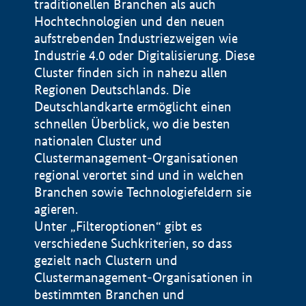
traditionellen Branchen als auch
Hochtechnologien und den neuen
aufstrebenden Industriezweigen wie
Industrie 4.0 oder Digitalisierung. Diese
Cluster finden sich in nahezu allen
Regionen Deutschlands. Die
Deutschlandkarte ermöglicht einen
schnellen Überblick, wo die besten
nationalen Cluster und
Clustermanagement-Organisationen
regional verortet sind und in welchen
+
Branchen sowie Technologiefeldern sie
agieren.
−
Unter „Filteroptionen“ gibt es
verschiedene Suchkriterien, so dass
gezielt nach Clustern und
Impressum
Clustermanagement-Organisationen in
Datenschutzerklärung
100 km
© Geobasis-DE / BKG 2015
bestimmten Branchen und
BMWE, 2026 ©