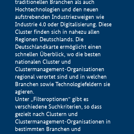
traditionellen Branchen als auch
Hochtechnologien und den neuen
aufstrebenden Industriezweigen wie
Industrie 4.0 oder Digitalisierung. Diese
Cluster finden sich in nahezu allen
Regionen Deutschlands. Die
Deutschlandkarte ermöglicht einen
schnellen Überblick, wo die besten
nationalen Cluster und
Clustermanagement-Organisationen
regional verortet sind und in welchen
+
Branchen sowie Technologiefeldern sie
agieren.
−
Unter „Filteroptionen“ gibt es
verschiedene Suchkriterien, so dass
gezielt nach Clustern und
Impressum
Clustermanagement-Organisationen in
Datenschutzerklärung
100 km
© Geobasis-DE / BKG 2015
bestimmten Branchen und
BMWE, 2026 ©