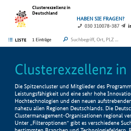
Clusterexzellenz in
Deutschland
HABEN SIE FRAGEN?
030 310078-387
i
1
Einträge
LISTE
Clusterexzellenz i
Die Spitzencluster und Mitglieder des Programms
Leistungsfähigkeit und eine sehr hohe Innovation
Hochtechnologien und den neuen aufstrebenden In
nahezu allen Regionen Deutschlands. Die Deutsc
Clustermanagement-Organisationen regional vero
Unter „Filteroptionen“ gibt es verschiedene Suc
bestimmten Branchen und Technologiefeldern, 