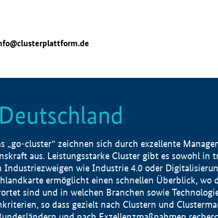
nfo@clusterplattform.de
n Deutschland
 „go-cluster“ zeichnen sich durch exzellente Manageme
skraft aus. Leistungsstarke Cluster gibt es sowohl in 
dustriezweigen wie Industrie 4.0 oder Digitalisierung
hlandkarte ermöglicht einen schnellen Überblick, wo d
rtet sind und in welchen Branchen sowie Technologief
hkriterien, so dass gezielt nach Clustern und Cluster
Bundesländern und nach Exzellenzmaßnahmen recherch