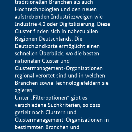
traditionellen Branchen als auch
Hochtechnologien und den neuen
aufstrebenden Industriezweigen wie
Industrie 4.0 oder Digitalisierung. Diese
Cluster finden sich in nahezu allen
Regionen Deutschlands. Die
Deutschlandkarte ermöglicht einen
schnellen Überblick, wo die besten
nationalen Cluster und
Clustermanagement-Organisationen
regional verortet sind und in welchen
+
Branchen sowie Technologiefeldern sie
agieren.
−
Unter „Filteroptionen“ gibt es
verschiedene Suchkriterien, so dass
gezielt nach Clustern und
Impressum
Clustermanagement-Organisationen in
Datenschutzerklärung
100 km
© Geobasis-DE / BKG 2015
bestimmten Branchen und
BMWE, 2026 ©