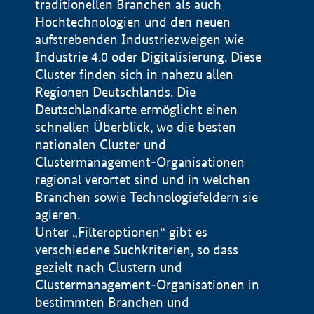
traditionellen Branchen als auch
Hochtechnologien und den neuen
aufstrebenden Industriezweigen wie
Industrie 4.0 oder Digitalisierung. Diese
Cluster finden sich in nahezu allen
Regionen Deutschlands. Die
Deutschlandkarte ermöglicht einen
schnellen Überblick, wo die besten
nationalen Cluster und
Clustermanagement-Organisationen
regional verortet sind und in welchen
+
Branchen sowie Technologiefeldern sie
agieren.
−
Unter „Filteroptionen“ gibt es
verschiedene Suchkriterien, so dass
gezielt nach Clustern und
Impressum
Clustermanagement-Organisationen in
Datenschutzerklärung
100 km
© Geobasis-DE / BKG 2015
bestimmten Branchen und
BMWE, 2026 ©