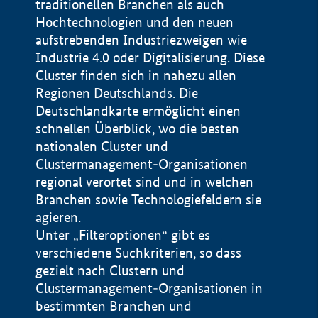
traditionellen Branchen als auch
Hochtechnologien und den neuen
aufstrebenden Industriezweigen wie
Industrie 4.0 oder Digitalisierung. Diese
Cluster finden sich in nahezu allen
Regionen Deutschlands. Die
Deutschlandkarte ermöglicht einen
schnellen Überblick, wo die besten
nationalen Cluster und
Clustermanagement-Organisationen
regional verortet sind und in welchen
+
Branchen sowie Technologiefeldern sie
agieren.
−
Unter „Filteroptionen“ gibt es
verschiedene Suchkriterien, so dass
gezielt nach Clustern und
Impressum
Clustermanagement-Organisationen in
Datenschutzerklärung
100 km
© Geobasis-DE / BKG 2015
bestimmten Branchen und
BMWE, 2026 ©