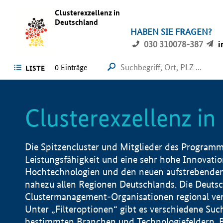
Clusterexzellenz in
Deutschland
HABEN SIE FRAGEN?
030 310078-387
i
0
Einträge
LISTE
Clusterexzellenz i
Die Spitzencluster und Mitglieder des Programms
Leistungsfähigkeit und eine sehr hohe Innovation
Hochtechnologien und den neuen aufstrebenden In
nahezu allen Regionen Deutschlands. Die Deutsc
Clustermanagement-Organisationen regional vero
Unter „Filteroptionen“ gibt es verschiedene Suc
bestimmten Branchen und Technologiefeldern, 