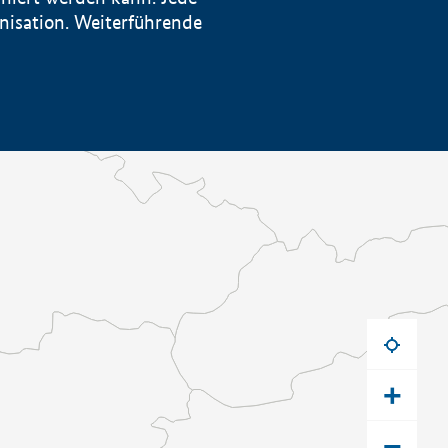
anisation. Weiterführende
+
−