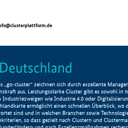
nfo@clusterplattform.de
n Deutschland
 „go-cluster“ zeichnen sich durch exzellente Manageme
skraft aus. Leistungsstarke Cluster gibt es sowohl in 
dustriezweigen wie Industrie 4.0 oder Digitalisierung
hlandkarte ermöglicht einen schnellen Überblick, wo d
rtet sind und in welchen Branchen sowie Technologief
hkriterien, so dass gezielt nach Clustern und Cluster
Bundesländern und nach Exzellenzmaßnahmen recherch