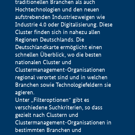
traditionellen Branchen als auch
Hochtechnologien und den neuen
aufstrebenden Industriezweigen wie
Industrie 4.0 oder Digitalisierung. Diese
Cluster finden sich in nahezu allen
Regionen Deutschlands. Die
Deutschlandkarte ermöglicht einen
schnellen Überblick, wo die besten
nationalen Cluster und
Clustermanagement-Organisationen
regional verortet sind und in welchen
+
Branchen sowie Technologiefeldern sie
agieren.
−
Unter „Filteroptionen“ gibt es
verschiedene Suchkriterien, so dass
gezielt nach Clustern und
Impressum
Clustermanagement-Organisationen in
Datenschutzerklärung
100 km
© Geobasis-DE / BKG 2015
bestimmten Branchen und
BMWE, 2026 ©