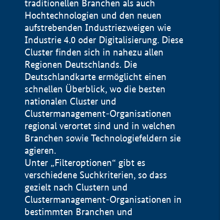
traditionellen Branchen als auch
Hochtechnologien und den neuen
aufstrebenden Industriezweigen wie
Industrie 4.0 oder Digitalisierung. Diese
Cluster finden sich in nahezu allen
Regionen Deutschlands. Die
Deutschlandkarte ermöglicht einen
schnellen Überblick, wo die besten
nationalen Cluster und
Clustermanagement-Organisationen
regional verortet sind und in welchen
+
Branchen sowie Technologiefeldern sie
agieren.
−
Unter „Filteroptionen“ gibt es
verschiedene Suchkriterien, so dass
gezielt nach Clustern und
Impressum
Clustermanagement-Organisationen in
Datenschutzerklärung
100 km
© Geobasis-DE / BKG 2015
bestimmten Branchen und
BMWE, 2026 ©