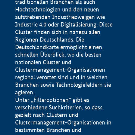
traditionellen Branchen als auch
Hochtechnologien und den neuen
aufstrebenden Industriezweigen wie
Industrie 4.0 oder Digitalisierung. Diese
Cluster finden sich in nahezu allen
Regionen Deutschlands. Die
Deutschlandkarte ermöglicht einen
schnellen Überblick, wo die besten
nationalen Cluster und
Clustermanagement-Organisationen
regional verortet sind und in welchen
+
Branchen sowie Technologiefeldern sie
agieren.
−
Unter „Filteroptionen“ gibt es
verschiedene Suchkriterien, so dass
gezielt nach Clustern und
Impressum
Clustermanagement-Organisationen in
Datenschutzerklärung
100 km
© Geobasis-DE / BKG 2015
bestimmten Branchen und
BMWE, 2026 ©