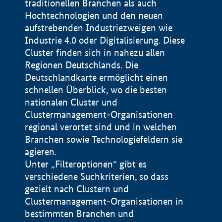
traditionellen Branchen als auch
Hochtechnologien und den neuen
aufstrebenden Industriezweigen wie
Industrie 4.0 oder Digitalisierung. Diese
Cluster finden sich in nahezu allen
Regionen Deutschlands. Die
Deutschlandkarte ermöglicht einen
schnellen Überblick, wo die besten
nationalen Cluster und
Clustermanagement-Organisationen
regional verortet sind und in welchen
+
Branchen sowie Technologiefeldern sie
agieren.
−
Unter „Filteroptionen“ gibt es
verschiedene Suchkriterien, so dass
gezielt nach Clustern und
Impressum
Clustermanagement-Organisationen in
Datenschutzerklärung
100 km
© Geobasis-DE / BKG 2015
bestimmten Branchen und
BMWE, 2026 ©