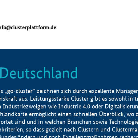
nfo@clusterplattform.de
n Deutschland
 „go-cluster“ zeichnen sich durch exzellente Manageme
skraft aus. Leistungsstarke Cluster gibt es sowohl in 
dustriezweigen wie Industrie 4.0 oder Digitalisierung
hlandkarte ermöglicht einen schnellen Überblick, wo d
rtet sind und in welchen Branchen sowie Technologief
hkriterien, so dass gezielt nach Clustern und Cluster
Bundesländern und nach Exzellenzmaßnahmen recherch