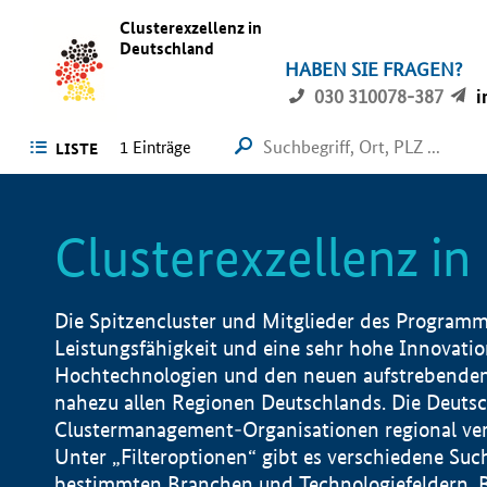
Clusterexzellenz in
Deutschland
HABEN SIE FRAGEN?
030 310078-387
i
1
Einträge
LISTE
Clusterexzellenz i
Die Spitzencluster und Mitglieder des Programms
Leistungsfähigkeit und eine sehr hohe Innovation
Hochtechnologien und den neuen aufstrebenden In
nahezu allen Regionen Deutschlands. Die Deutsc
Clustermanagement-Organisationen regional vero
Unter „Filteroptionen“ gibt es verschiedene Suc
bestimmten Branchen und Technologiefeldern, 