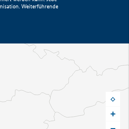
anisation. Weiterführende
+
−