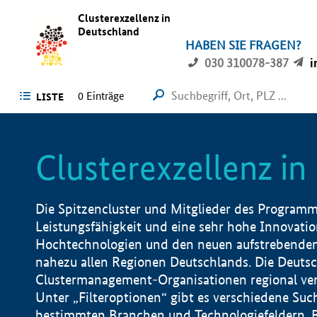
Clusterexzellenz in
Deutschland
HABEN SIE FRAGEN?
030 310078-387
i
0
Einträge
LISTE
Clusterexzellenz i
Die Spitzencluster und Mitglieder des Programms
Leistungsfähigkeit und eine sehr hohe Innovation
Hochtechnologien und den neuen aufstrebenden In
nahezu allen Regionen Deutschlands. Die Deutsc
Clustermanagement-Organisationen regional vero
Unter „Filteroptionen“ gibt es verschiedene Suc
bestimmten Branchen und Technologiefeldern, 