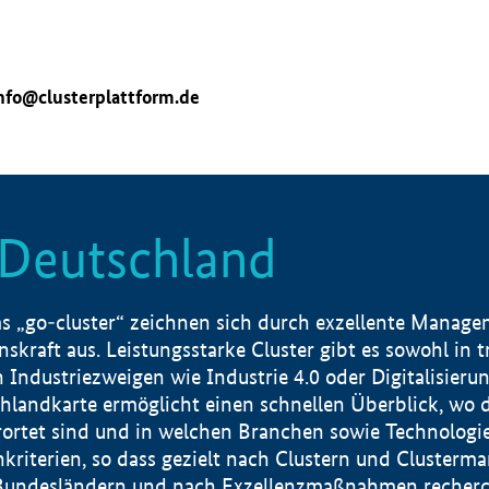
nfo@clusterplattform.de
n Deutschland
 „go-cluster“ zeichnen sich durch exzellente Manageme
skraft aus. Leistungsstarke Cluster gibt es sowohl in 
dustriezweigen wie Industrie 4.0 oder Digitalisierung
hlandkarte ermöglicht einen schnellen Überblick, wo d
rtet sind und in welchen Branchen sowie Technologief
hkriterien, so dass gezielt nach Clustern und Cluster
Bundesländern und nach Exzellenzmaßnahmen recherch