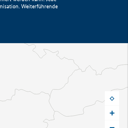
anisation. Weiterführende
+
−