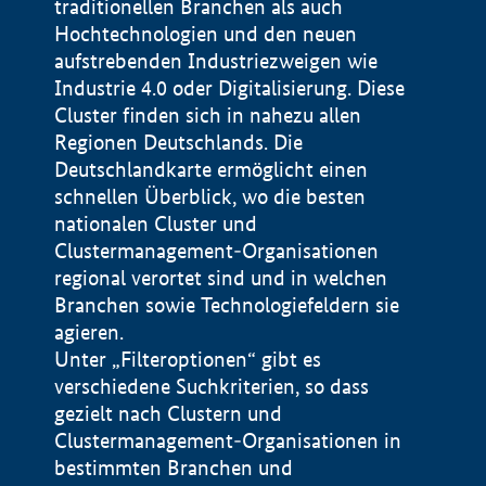
traditionellen Branchen als auch
Hochtechnologien und den neuen
aufstrebenden Industriezweigen wie
Industrie 4.0 oder Digitalisierung. Diese
Cluster finden sich in nahezu allen
Regionen Deutschlands. Die
Deutschlandkarte ermöglicht einen
schnellen Überblick, wo die besten
nationalen Cluster und
Clustermanagement-Organisationen
regional verortet sind und in welchen
+
Branchen sowie Technologiefeldern sie
agieren.
−
Unter „Filteroptionen“ gibt es
verschiedene Suchkriterien, so dass
gezielt nach Clustern und
Impressum
Clustermanagement-Organisationen in
Datenschutzerklärung
100 km
© Geobasis-DE / BKG 2015
bestimmten Branchen und
BMWE, 2026 ©