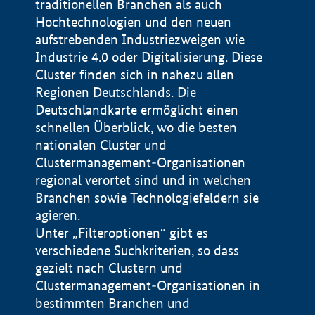
traditionellen Branchen als auch
Hochtechnologien und den neuen
aufstrebenden Industriezweigen wie
Industrie 4.0 oder Digitalisierung. Diese
Cluster finden sich in nahezu allen
Regionen Deutschlands. Die
Deutschlandkarte ermöglicht einen
schnellen Überblick, wo die besten
nationalen Cluster und
Clustermanagement-Organisationen
regional verortet sind und in welchen
+
Branchen sowie Technologiefeldern sie
agieren.
−
Unter „Filteroptionen“ gibt es
verschiedene Suchkriterien, so dass
gezielt nach Clustern und
Impressum
Clustermanagement-Organisationen in
Datenschutzerklärung
100 km
© Geobasis-DE / BKG 2015
bestimmten Branchen und
BMWE, 2026 ©