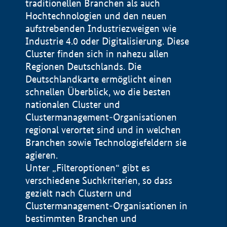
traditionellen Branchen als auch
Hochtechnologien und den neuen
aufstrebenden Industriezweigen wie
Industrie 4.0 oder Digitalisierung. Diese
Cluster finden sich in nahezu allen
Regionen Deutschlands. Die
Deutschlandkarte ermöglicht einen
schnellen Überblick, wo die besten
nationalen Cluster und
Clustermanagement-Organisationen
regional verortet sind und in welchen
+
Branchen sowie Technologiefeldern sie
agieren.
−
Unter „Filteroptionen“ gibt es
verschiedene Suchkriterien, so dass
gezielt nach Clustern und
Impressum
Clustermanagement-Organisationen in
Datenschutzerklärung
100 km
© Geobasis-DE / BKG 2015
bestimmten Branchen und
BMWE, 2026 ©