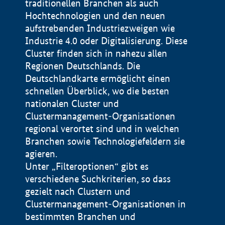
traditionellen Branchen als auch
Hochtechnologien und den neuen
aufstrebenden Industriezweigen wie
Industrie 4.0 oder Digitalisierung. Diese
Cluster finden sich in nahezu allen
Regionen Deutschlands. Die
Deutschlandkarte ermöglicht einen
schnellen Überblick, wo die besten
nationalen Cluster und
Clustermanagement-Organisationen
regional verortet sind und in welchen
+
Branchen sowie Technologiefeldern sie
agieren.
−
Unter „Filteroptionen“ gibt es
verschiedene Suchkriterien, so dass
gezielt nach Clustern und
Impressum
Clustermanagement-Organisationen in
Datenschutzerklärung
100 km
© Geobasis-DE / BKG 2015
bestimmten Branchen und
BMWE, 2026 ©