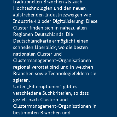
traditionellen Branchen als auch
Hochtechnologien und den neuen
aufstrebenden Industriezweigen wie
Industrie 4.0 oder Digitalisierung. Diese
Cluster finden sich in nahezu allen
Regionen Deutschlands. Die
Deutschlandkarte ermöglicht einen
schnellen Überblick, wo die besten
nationalen Cluster und
Clustermanagement-Organisationen
regional verortet sind und in welchen
+
Branchen sowie Technologiefeldern sie
agieren.
−
Unter „Filteroptionen“ gibt es
verschiedene Suchkriterien, so dass
gezielt nach Clustern und
Impressum
Clustermanagement-Organisationen in
Datenschutzerklärung
100 km
© Geobasis-DE / BKG 2015
bestimmten Branchen und
BMWE, 2026 ©