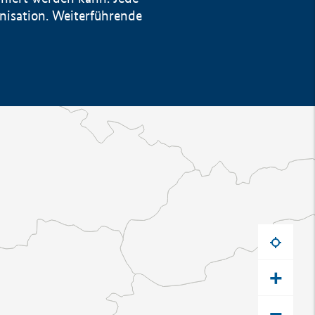
anisation. Weiterführende
+
−