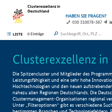
Clusterexzellenz in
Deutschland
HABEN SIE FRAGEN?
030 310078-387
i
0
Einträge
LISTE
Clusterexzellenz i
Die Spitzencluster und Mitglieder des Programms
Leistungsfähigkeit und eine sehr hohe Innovation
Hochtechnologien und den neuen aufstrebenden In
nahezu allen Regionen Deutschlands. Die Deutsc
Clustermanagement-Organisationen regional vero
Unter „Filteroptionen“ gibt es verschiedene Suc
bestimmten Branchen und Technologiefeldern, 