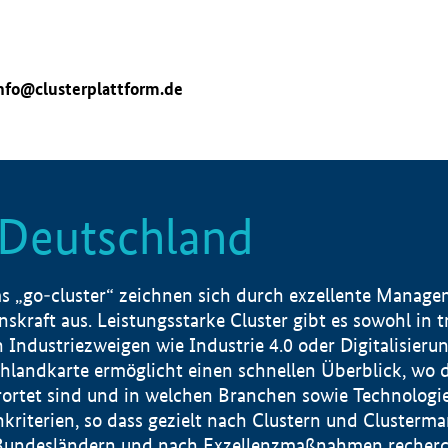
nfo@clusterplattform.de
n Deutschland
 „go-cluster“ zeichnen sich durch exzellente Manageme
skraft aus. Leistungsstarke Cluster gibt es sowohl in 
dustriezweigen wie Industrie 4.0 oder Digitalisierung
hlandkarte ermöglicht einen schnellen Überblick, wo d
rtet sind und in welchen Branchen sowie Technologief
hkriterien, so dass gezielt nach Clustern und Cluster
Bundesländern und nach Exzellenzmaßnahmen recherch