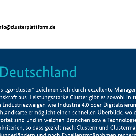
nfo@clusterplattform.de
n Deutschland
 „go-cluster“ zeichnen sich durch exzellente Manageme
skraft aus. Leistungsstarke Cluster gibt es sowohl in 
dustriezweigen wie Industrie 4.0 oder Digitalisierung
hlandkarte ermöglicht einen schnellen Überblick, wo d
rtet sind und in welchen Branchen sowie Technologief
hkriterien, so dass gezielt nach Clustern und Cluster
Bundesländern und nach Exzellenzmaßnahmen recherch