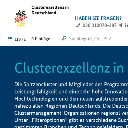
Clusterexzellenz in
Deutschland
HABEN SIE FRAGEN?
030 310078-387
i
0
Einträge
LISTE
Clusterexzellenz i
Die Spitzencluster und Mitglieder des Programms
Leistungsfähigkeit und eine sehr hohe Innovation
Hochtechnologien und den neuen aufstrebenden In
nahezu allen Regionen Deutschlands. Die Deutsc
Clustermanagement-Organisationen regional vero
Unter „Filteroptionen“ gibt es verschiedene Suc
bestimmten Branchen und Technologiefeldern, 