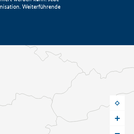
anisation. Weiterführende
+
−