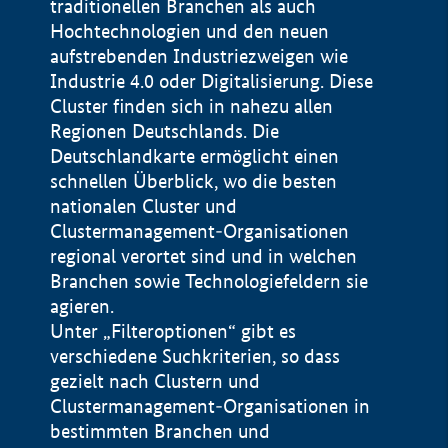
traditionellen Branchen als auch
Hochtechnologien und den neuen
aufstrebenden Industriezweigen wie
Industrie 4.0 oder Digitalisierung. Diese
Cluster finden sich in nahezu allen
Regionen Deutschlands. Die
Deutschlandkarte ermöglicht einen
schnellen Überblick, wo die besten
nationalen Cluster und
Clustermanagement-Organisationen
regional verortet sind und in welchen
+
Branchen sowie Technologiefeldern sie
agieren.
−
Unter „Filteroptionen“ gibt es
verschiedene Suchkriterien, so dass
gezielt nach Clustern und
Impressum
Clustermanagement-Organisationen in
Datenschutzerklärung
100 km
© Geobasis-DE / BKG 2015
bestimmten Branchen und
BMWE, 2026 ©