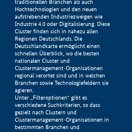
traditionellen Branchen als auch
Hochtechnologien und den neuen
aufstrebenden Industriezweigen wie
Industrie 4.0 oder Digitalisierung. Diese
Cluster finden sich in nahezu allen
Regionen Deutschlands. Die
Deutschlandkarte ermöglicht einen
schnellen Überblick, wo die besten
nationalen Cluster und
Clustermanagement-Organisationen
regional verortet sind und in welchen
+
Branchen sowie Technologiefeldern sie
agieren.
−
Unter „Filteroptionen“ gibt es
verschiedene Suchkriterien, so dass
gezielt nach Clustern und
Impressum
Clustermanagement-Organisationen in
Datenschutzerklärung
100 km
© Geobasis-DE / BKG 2015
bestimmten Branchen und
BMWE, 2026 ©