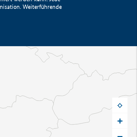
anisation. Weiterführende
+
−