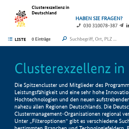
Clusterexzellenz in
Deutschland
HABEN SIE FRAGEN?
030 310078-387
i
0
Einträge
LISTE
Clusterexzellenz i
Die Spitzencluster und Mitglieder des Programms
Leistungsfähigkeit und eine sehr hohe Innovation
Hochtechnologien und den neuen aufstrebenden In
nahezu allen Regionen Deutschlands. Die Deutsc
Clustermanagement-Organisationen regional vero
Unter „Filteroptionen“ gibt es verschiedene Suc
bestimmten Branchen und Technologiefeldern, 