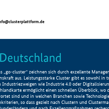
nfo@clusterplattform.de
n Deutschland
 „go-cluster“ zeichnen sich durch exzellente Manageme
skraft aus. Leistungsstarke Cluster gibt es sowohl in 
dustriezweigen wie Industrie 4.0 oder Digitalisierung
hlandkarte ermöglicht einen schnellen Überblick, wo d
rtet sind und in welchen Branchen sowie Technologief
hkriterien, so dass gezielt nach Clustern und Cluster
Bundesländern und nach Exzellenzmaßnahmen recherch