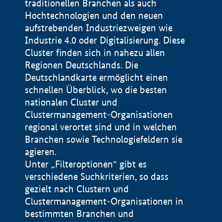
traditionellen Branchen als auch
Hochtechnologien und den neuen
aufstrebenden Industriezweigen wie
Industrie 4.0 oder Digitalisierung. Diese
Cluster finden sich in nahezu allen
Regionen Deutschlands. Die
Deutschlandkarte ermöglicht einen
schnellen Überblick, wo die besten
nationalen Cluster und
Clustermanagement-Organisationen
regional verortet sind und in welchen
+
Branchen sowie Technologiefeldern sie
agieren.
−
Unter „Filteroptionen“ gibt es
verschiedene Suchkriterien, so dass
gezielt nach Clustern und
Impressum
Clustermanagement-Organisationen in
Datenschutzerklärung
100 km
© Geobasis-DE / BKG 2015
bestimmten Branchen und
BMWE, 2026 ©