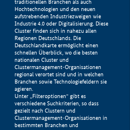
traditionellen Branchen als auch
Hochtechnologien und den neuen
aufstrebenden Industriezweigen wie
Industrie 4.0 oder Digitalisierung. Diese
Cluster finden sich in nahezu allen
Regionen Deutschlands. Die
Deutschlandkarte ermöglicht einen
schnellen Überblick, wo die besten
nationalen Cluster und
Clustermanagement-Organisationen
regional verortet sind und in welchen
+
Branchen sowie Technologiefeldern sie
agieren.
−
Unter „Filteroptionen“ gibt es
verschiedene Suchkriterien, so dass
gezielt nach Clustern und
Impressum
Clustermanagement-Organisationen in
Datenschutzerklärung
100 km
© Geobasis-DE / BKG 2015
bestimmten Branchen und
BMWE, 2026 ©