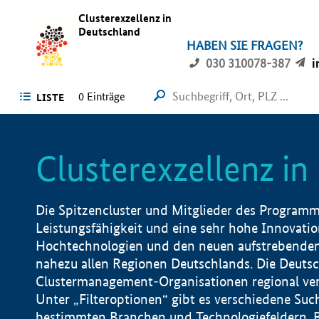
Clusterexzellenz in
Deutschland
HABEN SIE FRAGEN?
030 310078-387
i
0
Einträge
LISTE
Clusterexzellenz i
Die Spitzencluster und Mitglieder des Programms
Leistungsfähigkeit und eine sehr hohe Innovation
Hochtechnologien und den neuen aufstrebenden In
nahezu allen Regionen Deutschlands. Die Deutsc
Clustermanagement-Organisationen regional vero
Unter „Filteroptionen“ gibt es verschiedene Suc
bestimmten Branchen und Technologiefeldern, 