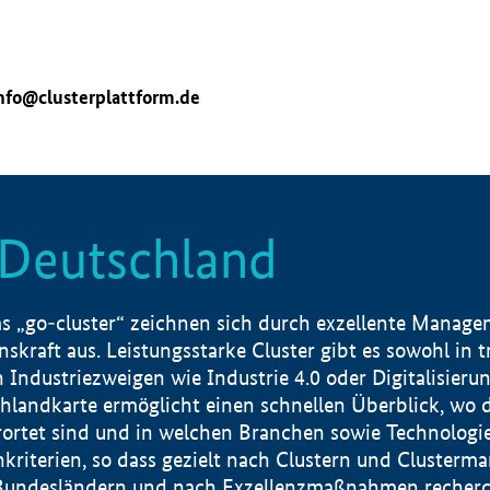
nfo@clusterplattform.de
n Deutschland
 „go-cluster“ zeichnen sich durch exzellente Manageme
skraft aus. Leistungsstarke Cluster gibt es sowohl in 
dustriezweigen wie Industrie 4.0 oder Digitalisierung
hlandkarte ermöglicht einen schnellen Überblick, wo d
rtet sind und in welchen Branchen sowie Technologief
hkriterien, so dass gezielt nach Clustern und Cluster
Bundesländern und nach Exzellenzmaßnahmen recherch