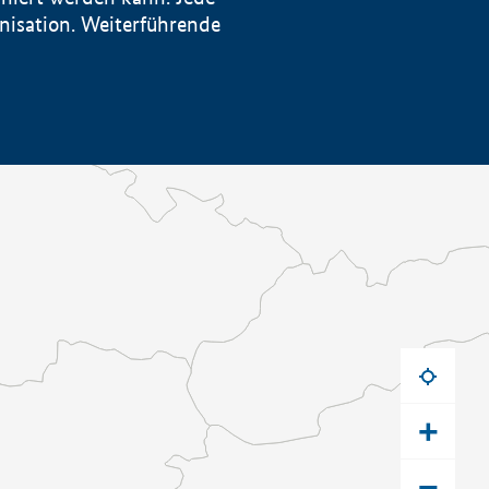
anisation. Weiterführende
+
−