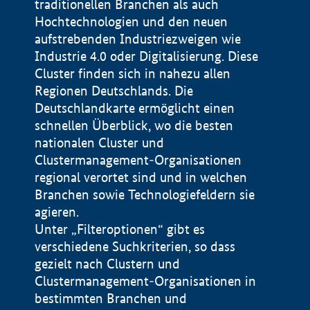
traditionellen Branchen als auch
Hochtechnologien und den neuen
aufstrebenden Industriezweigen wie
Industrie 4.0 oder Digitalisierung. Diese
Cluster finden sich in nahezu allen
Regionen Deutschlands. Die
Deutschlandkarte ermöglicht einen
schnellen Überblick, wo die besten
nationalen Cluster und
Clustermanagement-Organisationen
regional verortet sind und in welchen
+
Branchen sowie Technologiefeldern sie
agieren.
−
Unter „Filteroptionen“ gibt es
verschiedene Suchkriterien, so dass
gezielt nach Clustern und
Impressum
Clustermanagement-Organisationen in
Datenschutzerklärung
100 km
© Geobasis-DE / BKG 2015
bestimmten Branchen und
BMWE, 2026 ©