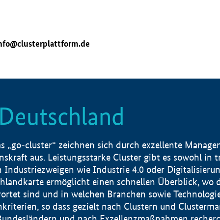
nfo@clusterplattform.de
n Deutschland
 „go-cluster“ zeichnen sich durch exzellente Manageme
skraft aus. Leistungsstarke Cluster gibt es sowohl in 
dustriezweigen wie Industrie 4.0 oder Digitalisierung
hlandkarte ermöglicht einen schnellen Überblick, wo d
rtet sind und in welchen Branchen sowie Technologief
hkriterien, so dass gezielt nach Clustern und Cluster
Bundesländern und nach Exzellenzmaßnahmen recherch