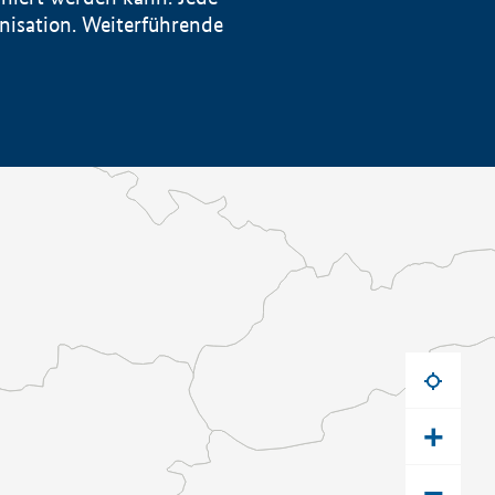
anisation. Weiterführende
+
−