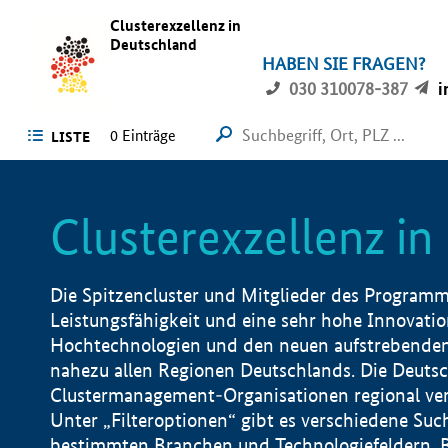
Clusterexzellenz in
Deutschland
HABEN SIE FRAGEN?
030 310078-387
i
0
Einträge
LISTE
Clusterexzellenz i
Die Spitzencluster und Mitglieder des Programms
Leistungsfähigkeit und eine sehr hohe Innovation
Hochtechnologien und den neuen aufstrebenden In
nahezu allen Regionen Deutschlands. Die Deutsc
Clustermanagement-Organisationen regional vero
Unter „Filteroptionen“ gibt es verschiedene Suc
bestimmten Branchen und Technologiefeldern, 