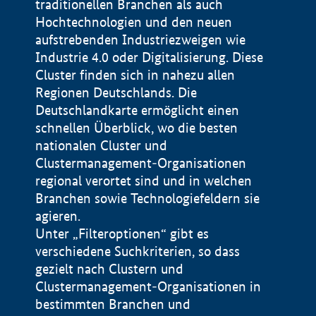
traditionellen Branchen als auch
Hochtechnologien und den neuen
aufstrebenden Industriezweigen wie
Industrie 4.0 oder Digitalisierung. Diese
Cluster finden sich in nahezu allen
Regionen Deutschlands. Die
Deutschlandkarte ermöglicht einen
schnellen Überblick, wo die besten
nationalen Cluster und
Clustermanagement-Organisationen
regional verortet sind und in welchen
+
Branchen sowie Technologiefeldern sie
agieren.
−
Unter „Filteroptionen“ gibt es
verschiedene Suchkriterien, so dass
gezielt nach Clustern und
Impressum
Clustermanagement-Organisationen in
Datenschutzerklärung
100 km
© Geobasis-DE / BKG 2015
bestimmten Branchen und
BMWE, 2026 ©