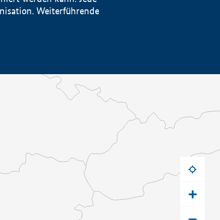
anisation. Weiterführende
+
−