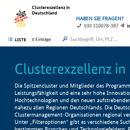
Clusterexzellenz in
Deutschland
HABEN SIE FRAGEN?
030 310078-387
i
0
Einträge
LISTE
Clusterexzellenz i
Die Spitzencluster und Mitglieder des Programms
Leistungsfähigkeit und eine sehr hohe Innovation
Hochtechnologien und den neuen aufstrebenden In
nahezu allen Regionen Deutschlands. Die Deutsc
Clustermanagement-Organisationen regional vero
Unter „Filteroptionen“ gibt es verschiedene Suc
bestimmten Branchen und Technologiefeldern, 