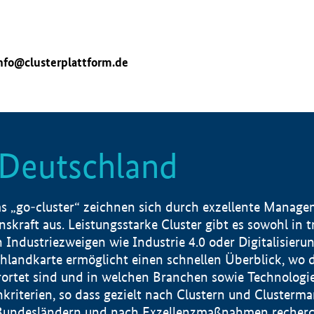
nfo@clusterplattform.de
n Deutschland
 „go-cluster“ zeichnen sich durch exzellente Manageme
skraft aus. Leistungsstarke Cluster gibt es sowohl in 
dustriezweigen wie Industrie 4.0 oder Digitalisierung
hlandkarte ermöglicht einen schnellen Überblick, wo d
rtet sind und in welchen Branchen sowie Technologief
hkriterien, so dass gezielt nach Clustern und Cluster
Bundesländern und nach Exzellenzmaßnahmen recherch