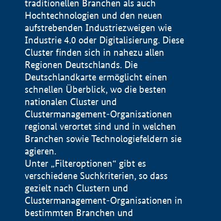
traditionellen Branchen als auch
Hochtechnologien und den neuen
aufstrebenden Industriezweigen wie
Industrie 4.0 oder Digitalisierung. Diese
Cluster finden sich in nahezu allen
Regionen Deutschlands. Die
Deutschlandkarte ermöglicht einen
schnellen Überblick, wo die besten
nationalen Cluster und
Clustermanagement-Organisationen
regional verortet sind und in welchen
+
Branchen sowie Technologiefeldern sie
agieren.
−
Unter „Filteroptionen“ gibt es
verschiedene Suchkriterien, so dass
gezielt nach Clustern und
Impressum
Clustermanagement-Organisationen in
Datenschutzerklärung
100 km
© Geobasis-DE / BKG 2015
bestimmten Branchen und
BMWE, 2026 ©