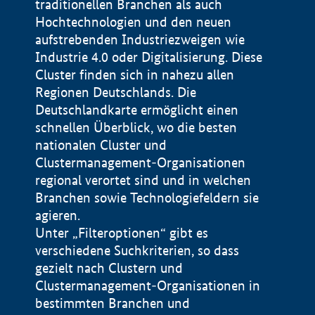
traditionellen Branchen als auch
Hochtechnologien und den neuen
aufstrebenden Industriezweigen wie
Industrie 4.0 oder Digitalisierung. Diese
Cluster finden sich in nahezu allen
Regionen Deutschlands. Die
Deutschlandkarte ermöglicht einen
schnellen Überblick, wo die besten
nationalen Cluster und
Clustermanagement-Organisationen
regional verortet sind und in welchen
+
Branchen sowie Technologiefeldern sie
agieren.
−
Unter „Filteroptionen“ gibt es
verschiedene Suchkriterien, so dass
gezielt nach Clustern und
Impressum
Clustermanagement-Organisationen in
Datenschutzerklärung
100 km
© Geobasis-DE / BKG 2015
bestimmten Branchen und
BMWE, 2026 ©